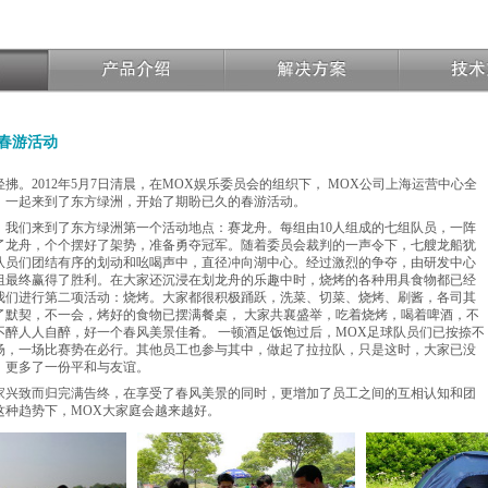
洲春游活动
拂。2012年5月7日清晨，在MOX娱乐委员会的组织下， MOX公司上海运营中心全
，一起来到了东方绿洲，开始了期盼已久的春游活动。
，我们来到了东方绿洲第一个活动地点：赛龙舟。每组由10人组成的七组队员，一阵
了龙舟，个个摆好了架势，准备勇夺冠军。随着委员会裁判的一声令下，七艘龙船犹
队员们团结有序的划动和吆喝声中，直径冲向湖中心。经过激烈的争夺，由研发中心
组最终赢得了胜利。在大家还沉浸在划龙舟的乐趣中时，烧烤的各种用具食物都已经
我们进行第二项活动：烧烤。大家都很积极踊跃，洗菜、切菜、烧烤、刷酱，各司其
了默契，不一会，烤好的食物已摆满餐桌， 大家共襄盛举，吃着烧烤，喝着啤酒，不
不醉人人自醉，好一个春风美景佳肴。 一顿酒足饭饱过后，MOX足球队员们已按捺不
场，一场比赛势在必行。其他员工也参与其中，做起了拉拉队，只是这时，大家已没
，更多了一份平和与友谊。
家兴致而归完满告终，在享受了春风美景的同时，更增加了员工之间的互相认知和团
这种趋势下，MOX大家庭会越来越好。