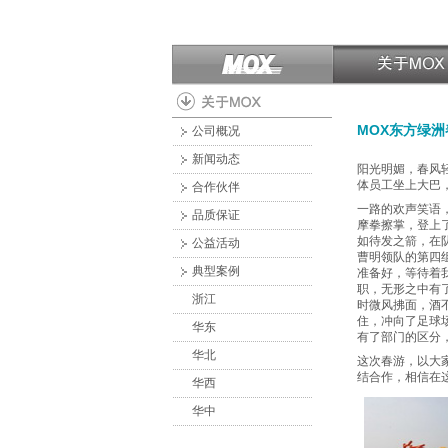
MOX东方绿
公司概况
新闻动态
阳光明媚，春风轻
体员工坐上大巴
合作伙伴
一路的欢声笑语
品质保证
摩拳擦掌，登上
如待发之箭，在
公益活动
曹明领队的第四
典型案例
准备好，等待着
职，无形之中有
浙江
时微风拂面，酒
住，冲向了足球
华东
有了部门的区分
华北
这次春游，以大
结合作，相信在
华西
华中