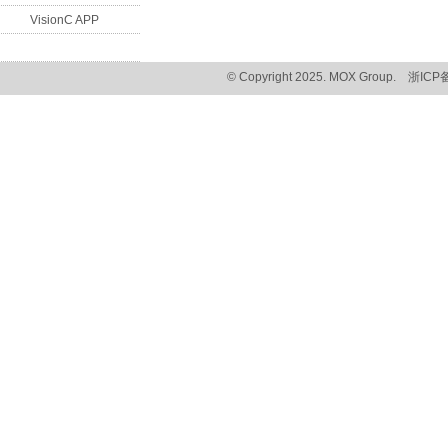
VisionC APP
© Copyright 2025. MOX Group.
浙ICP备