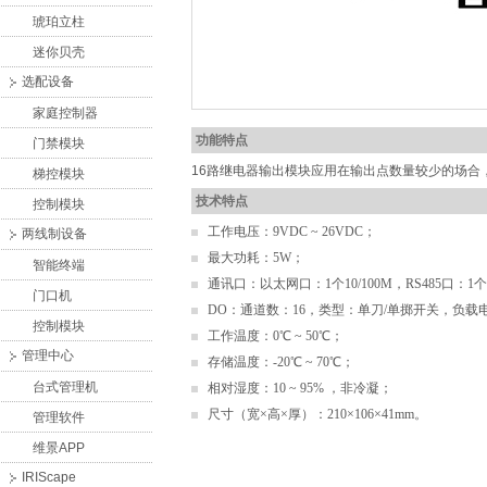
琥珀立柱
迷你贝壳
选配设备
家庭控制器
功能特点
门禁模块
16路继电器输出模块应用在输出点数量较少的场合，
梯控模块
技术特点
控制模块
工作电压：9VDC ~ 26VDC；
两线制设备
最大功耗：5W；
智能终端
通讯口：
以太网口：1个10/100M，
RS485口：1
门口机
DO：
通道数：16，
类型：单刀/单掷开关，
负载电
控制模块
工作温度：0℃ ~ 50℃；
管理中心
存储温度：-20℃ ~ 70℃；
台式管理机
相对湿度：10 ~ 95% ，非冷凝；
尺寸（宽×高×厚）：210×106×41mm。
管理软件
维景APP
IRIScape