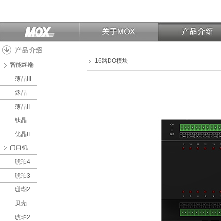
16路DO模块
智能终端
薄晶III
鉌晶
薄晶II
钛晶
优晶II
门口机
琥珀4
琥珀3
珊瑚2
贝壳
琥珀2