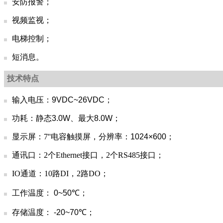
安防报警；
视频监视；
电梯控制；
短消息。
技术特点
输入电压：
9VDC~26VDC
；
功耗：静态
3.0W
、最大
8.0W
；
显示屏：7''电容触摸屏，
分辨率：1024×600
；
通讯口：2个Ethernet接口，2个RS485接口；
IO通道：10路DI，2路DO；
工作温度：
0~
50℃
；
存储温度：
-20~
70℃
；