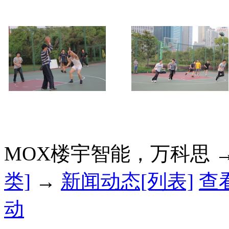
MOX楼宇智能，万科思 
类]
→
新闻动态[列表]
查
动